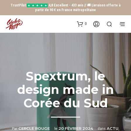
TrustPilot
4,8 Excellent - 433 avis // 🚚 Livraison offerte à
partir de 90 € en France métropolitaine
0
Spextrum, le
design made in
Corée du Sud
CERCLE ROUGE
20 FÉVRIER 2024
ACTU
Par
le
dans
,