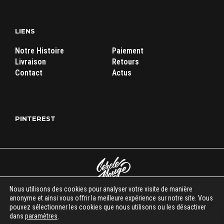
LIENS
Notre Histoire
Paiement
Livraison
Retours
Contact
Actus
PINTEREST
Nous utilisons des cookies pour analyser votre visite de manière
anonyme et ainsi vous offrir la meilleure expérience sur notre site. Vous
Cercle Rouge Store
|
Mentions légales
|
C.G.V
| Tous droits réservés
pouvez sélectionner les cookies que nous utilisons ou les désactiver
© 2018-2026
dans
paramètres
.
시작이 반이다