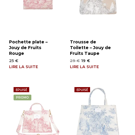
Pochette plate –
Trousse de
Jouy de Fruits
Toilette – Jouy de
Rouge
Fruits Taupe
Le
Le
25
€
29
€
19
€
prix
prix
LIRE LA SUITE
LIRE LA SUITE
initial
actuel
était :
est :
29 €.
19 €.
EPUISÉ
EPUISÉ
PROMO