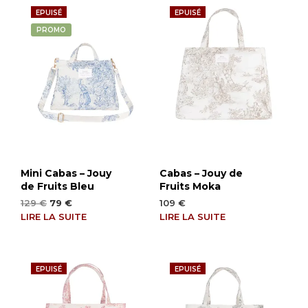
EPUISÉ
EPUISÉ
PROMO
Mini Cabas – Jouy
Cabas – Jouy de
de Fruits Bleu
Fruits Moka
Le
Le
129
€
79
€
109
€
prix
prix
LIRE LA SUITE
LIRE LA SUITE
initial
actuel
était :
est :
129 €.
79 €.
EPUISÉ
EPUISÉ