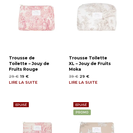
Trousse de
Trousse Toilette
Toilette – Jouy de
XL – Jouy de Fruits
Fruits Rouge
Moka
Le
Le
Le
Le
29
€
19
€
39
€
29
€
prix
prix
prix
prix
LIRE LA SUITE
LIRE LA SUITE
initial
actuel
initial
actuel
était :
est :
était :
est :
29 €.
19 €.
39 €.
29 €.
EPUISÉ
EPUISÉ
PROMO