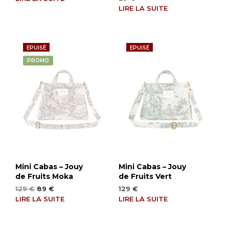
LIRE LA SUITE
EPUISÉ
EPUISÉ
PROMO
Mini Cabas – Jouy
Mini Cabas – Jouy
de Fruits Moka
de Fruits Vert
Le
Le
129
€
89
€
129
€
prix
prix
LIRE LA SUITE
LIRE LA SUITE
initial
actuel
était :
est :
129 €.
89 €.