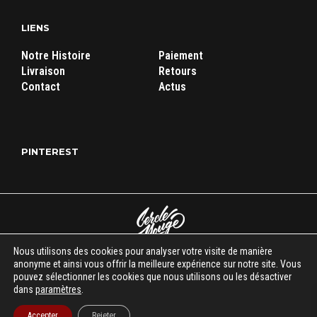
LIENS
Notre Histoire
Paiement
Livraison
Retours
Contact
Actus
PINTEREST
Nous utilisons des cookies pour analyser votre visite de manière
Cercle Rouge Store
|
Mentions légales
|
C.G.V
| Tous droits réservés
anonyme et ainsi vous offrir la meilleure expérience sur notre site. Vous
pouvez sélectionner les cookies que nous utilisons ou les désactiver
© 2018-2026
dans
paramètres
.
시작이 반이다
Accepter
Rejeter