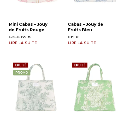
Mini Cabas – Jouy
Cabas – Jouy de
de Fruits Rouge
Fruits Bleu
Le
Le
129
€
89
€
109
€
prix
prix
LIRE LA SUITE
LIRE LA SUITE
initial
actuel
était :
est :
129 €.
89 €.
EPUISÉ
EPUISÉ
PROMO