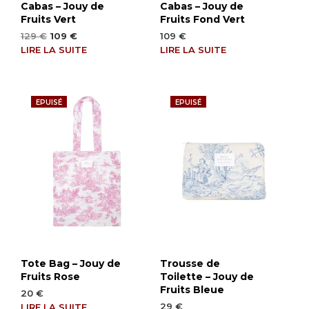
Cabas – Jouy de
Cabas – Jouy de
Fruits Vert
Fruits Fond Vert
Le
Le
129
€
109
€
109
€
prix
prix
LIRE LA SUITE
LIRE LA SUITE
initial
actuel
était :
est :
129 €.
109 €.
EPUISÉ
EPUISÉ
Tote Bag – Jouy de
Trousse de
Fruits Rose
Toilette – Jouy de
Fruits Bleue
20
€
29
€
LIRE LA SUITE