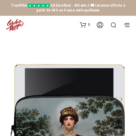
TrustPilot
4,8 Excellent - 433 avis // 🚚 Livraison offerte à
partir de 90 € en France métropolitaine
0