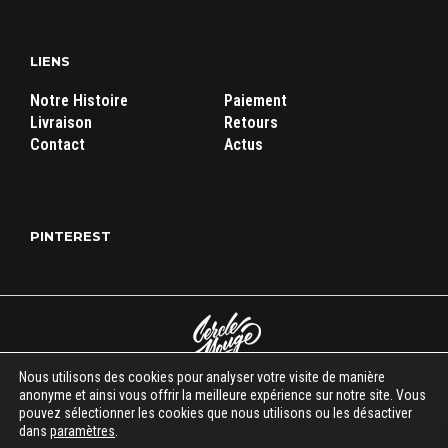
LIENS
Notre Histoire
Paiement
Livraison
Retours
Contact
Actus
PINTEREST
Nous utilisons des cookies pour analyser votre visite de manière
Cercle Rouge Store
|
Mentions légales
|
C.G.V
| Tous droits réservés
anonyme et ainsi vous offrir la meilleure expérience sur notre site. Vous
pouvez sélectionner les cookies que nous utilisons ou les désactiver
© 2018-2026
dans
paramètres
.
시작이 반이다