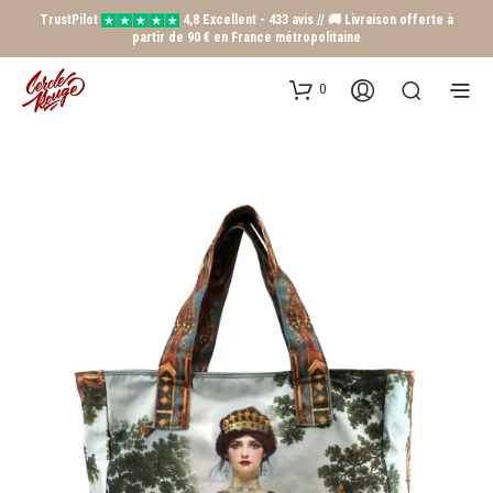
TrustPilot
4,8 Excellent - 433 avis // 🚚 Livraison offerte à
partir de 90 € en France métropolitaine
0