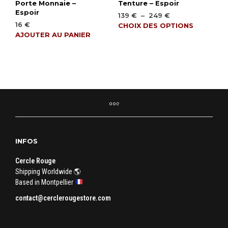
Porte Monnaie –
Tenture – Espoir
Espoir
Plage
139
€
–
249
€
16
€
de
Ce
CHOIX DES OPTIONS
prix :
AJOUTER AU PANIER
produ
139 €
a
à
plusi
249 €
varia
Les
opti
peuv
être
chois
sur
INFOS
la
page
Cercle Rouge
du
Shipping Worldwide 🌎
produ
Based in Montpellier
contact@cerclerougestore.com