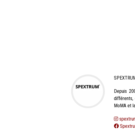
SPEXTRUM e
Depuis 20
différents
MoMA et la
spextru
Spextru