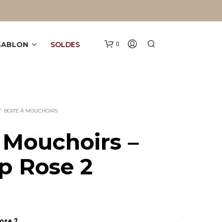
 SABLON
SOLDES
0
/
BOITE À MOUCHOIRS
 Mouchoirs –
p Rose 2
V
O
T
R
E
P
A
Rose 2