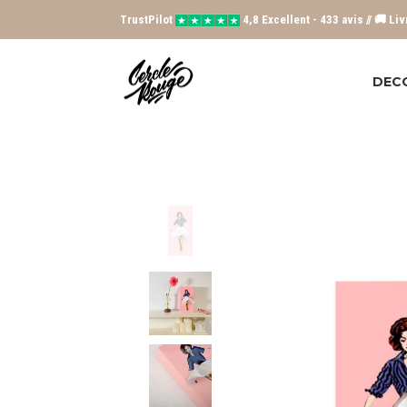
TrustPilot
4,8 Excellent - 433 avis // 🚚 Li
DEC