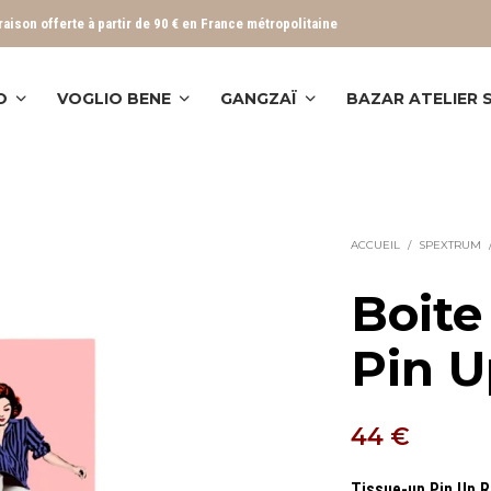
vraison offerte à partir de 90 € en France métropolitaine
O
VOGLIO BENE
GANGZAÏ
BAZAR ATELIER
ACCUEIL
/
SPEXTRUM
Boite
Pin U
44
€
Tissue-up Pin Up 