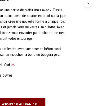
N
I
as une partie de plaisir mais avec « Tissue-
E
au moins envie de sourire en tirant sur la jupe
R
E
choir créé une nouvelle forme à chaque fois
S
s et jamais vous ne verrez sa culotte. Avec
T
 laissez-vous envouter par le charme de ces
V
iront votre entourage.
I
D
E
s est lestée avec une base en béton aussi
.
 sur un mouchoir la boite ne bougera pas.
 du Sud
rs ouvrés
AJOUTER AU PANIER