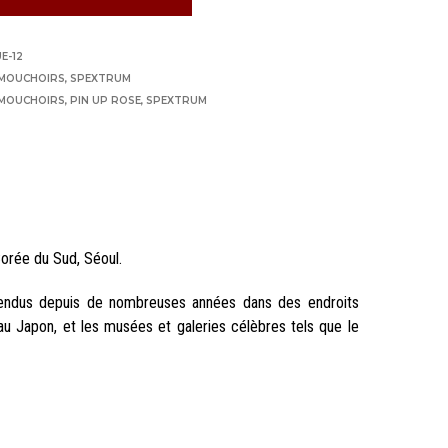
E-12
 MOUCHOIRS
,
SPEXTRUM
 MOUCHOIRS
,
PIN UP ROSE
,
SPEXTRUM
orée du Sud, Séoul.
endus depuis de nombreuses années dans des endroits
au Japon, et les musées et galeries célèbres tels que le