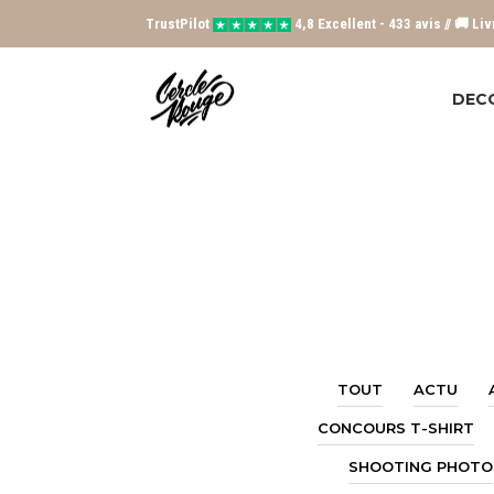
TrustPilot
4,8 Excellent - 433 avis // 🚚 Li
DEC
TOUT
ACTU
CONCOURS T-SHIRT
SHOOTING PHOTO