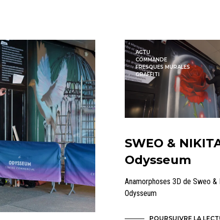
ACTU
COMMANDE
FRESQUES MURALES
GRAFFITI
SWEO & NIKITA
Odysseum
Anamorphoses 3D de Sweo & N
Odysseum
POURSUIVRE LA LEC