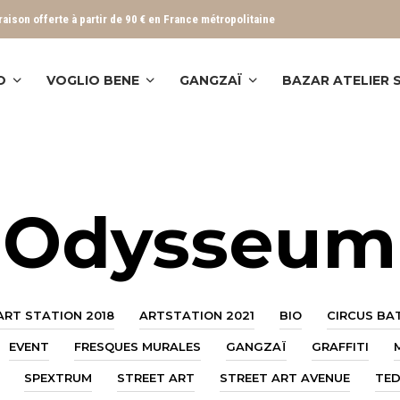
vraison offerte à partir de 90 € en France métropolitaine
O
VOGLIO BENE
GANGZAÏ
BAZAR ATELIER
Odysseum
ART STATION 2018
ARTSTATION 2021
BIO
CIRCUS BA
EVENT
FRESQUES MURALES
GANGZAÏ
GRAFFITI
SPEXTRUM
STREET ART
STREET ART AVENUE
TE