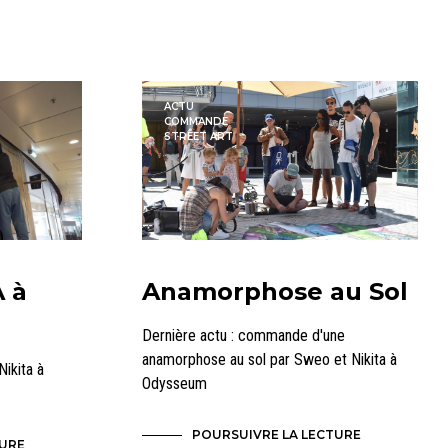
N
I
E
R
E
S
ACTU
COMMANDE
T
STREET ART
V
I
D
E
.
Anamorphose au Sol
 à
Dernière actu : commande d'une
anamorphose au sol par Sweo et Nikita à
ikita à
Odysseum
POURSUIVRE LA LECTURE
TURE