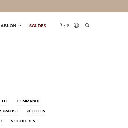
 SABLON
SOLDES
0
V
O
TTLE
COMMANDE
T
R
MURALIST
PÉTITION
E
P
DX
VOGLIO BENE
A