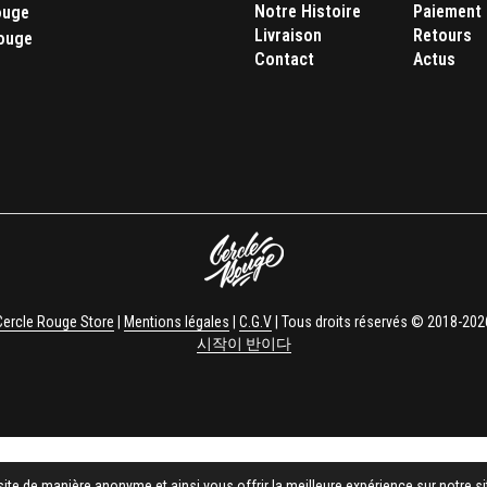
Notre Histoire
Paiement
ouge
Livraison
Retours
ouge
Contact
Actus
Cercle Rouge Store
|
Mentions légales
|
C.G.V
| Tous droits réservés © 2018-202
시작이 반이다
ite de manière anonyme et ainsi vous offrir la meilleure expérience sur notre si