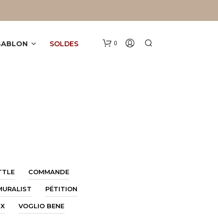
 SABLON
SOLDES
0
V
O
TTLE
COMMANDE
T
R
MURALIST
PÉTITION
E
P
DX
VOGLIO BENE
A