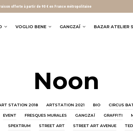
vraison offerte à partir de 90 € en France métropolitaine
O
VOGLIO BENE
GANGZAÏ
BAZAR ATELIER
Noon
ART STATION 2018
ARTSTATION 2021
BIO
CIRCUS BA
EVENT
FRESQUES MURALES
GANGZAÏ
GRAFFITI
SPEXTRUM
STREET ART
STREET ART AVENUE
TE