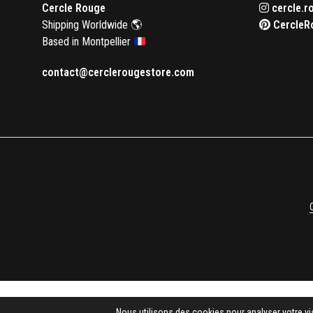
Cercle Rouge
cercle.r
Shipping Worldwide 🌎
CercleR
Based in Montpellier
contact@cerclerougestore.com
Nous utilisons des cookies pour analyser votre vis