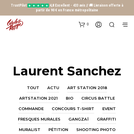
TrustPilot
4,8 Excellent - 433 avis // 🚚 Livraison offerte à
partir de 90 € en France métropolitaine
0
Laurent Sanchez
TOUT
ACTU
ART STATION 2018
ARTSTATION 2021
BIO
CIRCUS BATTLE
COMMANDE
CONCOURS T-SHIRT
EVENT
FRESQUES MURALES
GANGZAÏ
GRAFFITI
MURALIST
PÉTITION
SHOOTING PHOTO