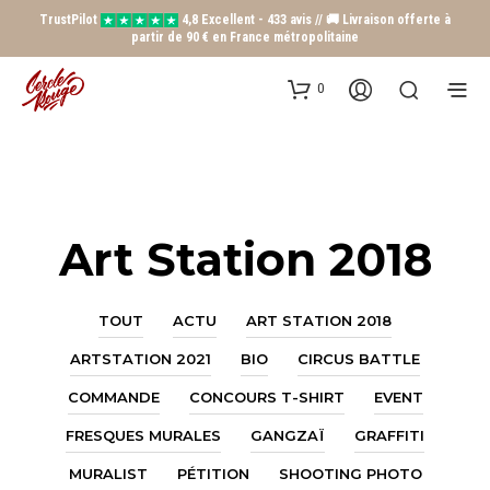
TrustPilot
4,8 Excellent - 433 avis // 🚚 Livraison offerte à
partir de 90 € en France métropolitaine
0
Art Station 2018
TOUT
ACTU
ART STATION 2018
ARTSTATION 2021
BIO
CIRCUS BATTLE
COMMANDE
CONCOURS T-SHIRT
EVENT
FRESQUES MURALES
GANGZAÏ
GRAFFITI
MURALIST
PÉTITION
SHOOTING PHOTO