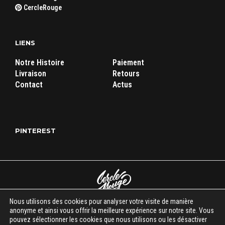
CercleRouge
LIENS
Notre Histoire
Paiement
Livraison
Retours
Contact
Actus
PINTEREST
Nous utilisons des cookies pour analyser votre visite de manière
Cercle Rouge Store
|
Mentions légales
|
C.G.V
| Tous droits réservés
anonyme et ainsi vous offrir la meilleure expérience sur notre site. Vous
pouvez sélectionner les cookies que nous utilisons ou les désactiver
© 2018-2026