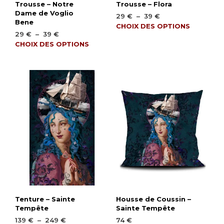
Trousse – Notre
Trousse – Flora
Dame de Voglio
Plage
29
€
–
39
€
Bene
de
Ce
CHOIX DES OPTIONS
Plage
29
€
–
39
€
prix :
produ
de
Ce
CHOIX DES OPTIONS
29 €
a
prix :
à
produit
plusi
29 €
39 €
a
varia
à
plusieurs
Les
39 €
variations.
opti
Les
peuv
options
être
peuvent
chois
être
sur
choisies
la
sur
page
la
du
page
produ
du
produit
Tenture – Sainte
Housse de Coussin –
Tempête
Sainte Tempête
Plage
139
€
–
249
€
74
€