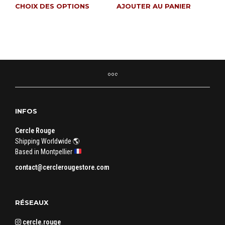
de
Ce
CHOIX DES OPTIONS
AJOUTER AU PANIER
prix :
produit
139 €
a
à
plusieurs
249 €
variations.
Les
options
peuvent
être
choisies
INFOS
sur
la
Cercle Rouge
page
Shipping Worldwide 🌎
du
Based in Montpellier
produit
contact@cerclerougestore.com
RÉSEAUX
cercle.rouge