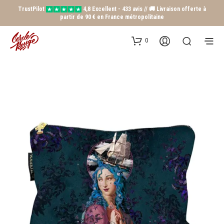
TrustPilot
4,8 Excellent - 433 avis // 🚚 Livraison offerte à
partir de 90 € en France métropolitaine
0