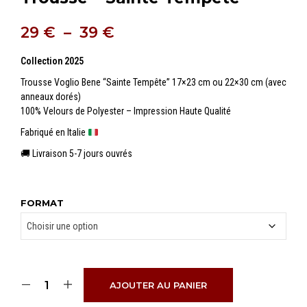
Plage
29
€
–
39
€
de
Collection 2025
prix :
Trousse Voglio Bene “Sainte Tempête” 17×23 cm ou 22×30 cm (avec
29 €
anneaux dorés)
100% Velours de Polyester – Impression Haute Qualité
à
Fabriqué en Italie
39 €
🚚 Livraison 5-7 jours ouvrés
FORMAT
AJOUTER AU PANIER