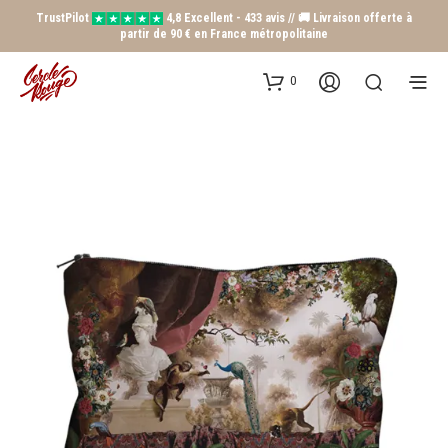
TrustPilot
4,8 Excellent - 433 avis // 🚚 Livraison offerte à
partir de 90 € en France métropolitaine
0