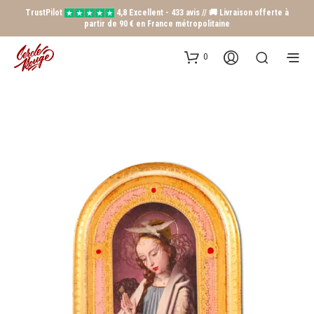
TrustPilot
4,8 Excellent - 433 avis // 🚚 Livraison offerte à
partir de 90 € en France métropolitaine
0