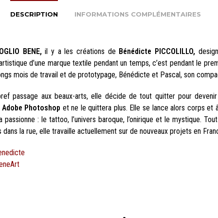
DESCRIPTION
INFORMATIONS COMPLÉMENTAIRES
OGLIO BENE,
il y a les créations de
Bénédicte PICCOLILLO,
design
artistique d’une marque textile pendant un temps, c’est pendant le prem
ongs mois de travail et de prototypage, Bénédicte et Pascal, son compa
ref passage aux beaux-arts, elle décide de tout quitter pour deveni
e
Adobe Photoshop
et ne le quittera plus. Elle se lance alors corps et
a passionne : le tattoo, l’univers baroque, l’onirique et le mystique. 
dans la rue, elle travaille actuellement sur de nouveaux projets en Fran
enedicte
eneArt