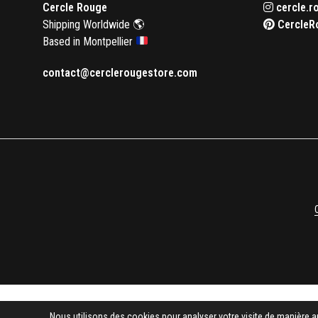
Cercle Rouge
cercle.r
Shipping Worldwide 🌎
CercleR
Based in Montpellier
contact@cerclerougestore.com
Nous utilisons des cookies pour analyser votre visite de manière a