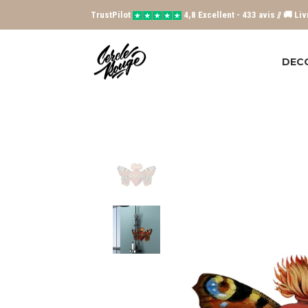
TrustPilot
4,8 Excellent - 433 avis // 🚚 Li
DEC