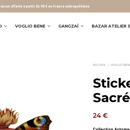
vraison offerte à partir de 90 € en France métropolitaine
O
VOGLIO BENE
GANGZAÏ
BAZAR ATELIER
ACCUEIL
/
VOGLIO BEN
Stick
Sacr
24
€
Collection Automn