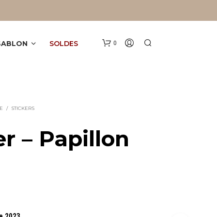
 SABLON
SOLDES
0
E
/
STICKERS
er – Papillon
é
V
O
T
R
E
P
A
e 2023