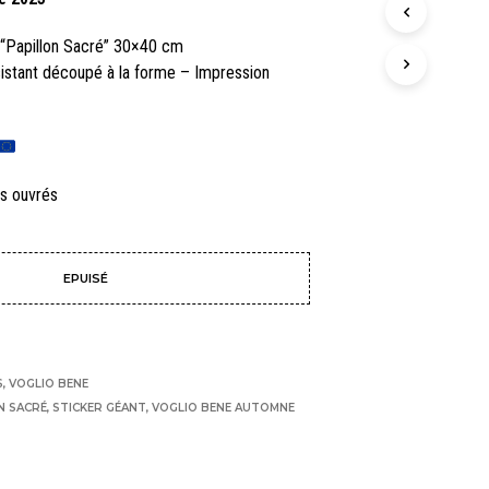
N
I
 “Papillon Sacré” 30×40 cm
E
sistant découpé à la forme – Impression
R
E
S
T
V
I
rs ouvrés
D
E
.
EPUISÉ
S
,
VOGLIO BENE
N SACRÉ
,
STICKER GÉANT
,
VOGLIO BENE AUTOMNE