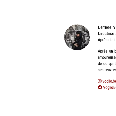
Derrière
V
Directrice 
Après de l
Après un b
amoureus
de ce qui l
ses œuvres 
voglio.b
VoglioB