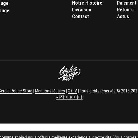
Notre Histoire
Paiement
ouge
Livraison
Retours
ouge
Contact
Actus
Cercle Rouge Store
|
Mentions légales
|
C.G.V
| Tous droits réservés © 2018-202
시작이 반이다
nonyme et ainsi vous offrir la meilleure expérience sur notre site. Vous pouvez 