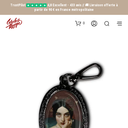
TrustPilot
4,8 Excellent - 433 avis // 🚚 Livraison offerte à
partir de 90 € en France métropolitaine
0