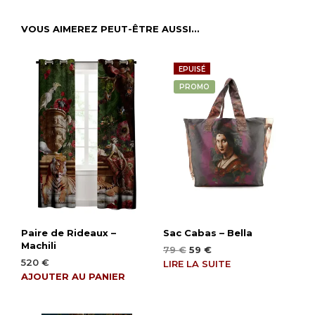
VOUS AIMEREZ PEUT-ÊTRE AUSSI…
EPUISÉ
PROMO
Paire de Rideaux –
Sac Cabas – Bella
Machili
Le
Le
79
€
59
€
520
€
prix
prix
LIRE LA SUITE
initial
actuel
AJOUTER AU PANIER
était :
est :
79 €.
59 €.