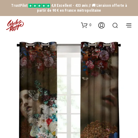
TrustPilot
4,8 Excellent - 433 avis // 🚚 Livraison offerte à
partir de 90 € en France métropolitaine
0