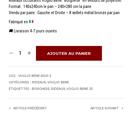
Rideaux occultants Voglio Bene “Borghese” en velours de polyester.
Format : 140x240cm le pan – 240×280 cm la paire
Vendu par paire : Gauche et Droite – 8 œillets métal bronze par pan.
Fabriqué en
🚚 Livraison 4-7 jours ouvrés
AJOUTER AU PANIER
UGS :
VOGLIO BENE-RDX-2
CATÉGORIES :
RIDEAUX
,
VOGLIO BENE
ÉTIQUETTES :
BORGHESE
,
RIDEAUX
,
VOGLIO BENE 25
ARTICLE PRÉCÉDENT
ARTICLE SUIVANT