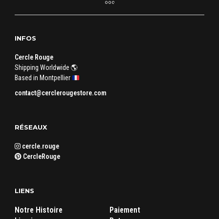
peuvent
peuv
être
être
choisies
chois
INFOS
sur
sur
la
la
Cercle Rouge
page
page
Shipping Worldwide 🌎
du
du
Based in Montpellier
produit
produ
contact@cerclerougestore.com
RÉSEAUX
cercle.rouge
CercleRouge
LIENS
Notre Histoire
Paiement