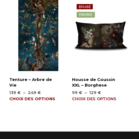
EPUISÉ
PROMO
Tenture – Arbre de
Housse de Coussin
Vie
XXL – Borghese
Plage
Plage
139
€
–
249
€
99
€
–
129
€
de
de
Ce
Ce
CHOIX DES OPTIONS
CHOIX DES OPTIONS
prix :
prix :
produit
produ
139 €
99 €
a
a
à
à
plusieurs
plusi
249 €
129 €
variations.
varia
Les
Les
options
opti