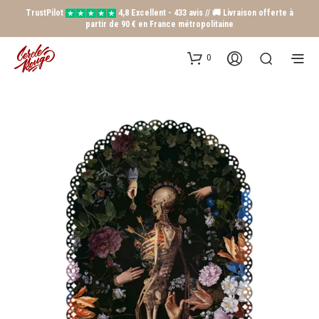
TrustPilot
4,8 Excellent - 433 avis // 🚚 Livraison offerte à
partir de 90 € en France métropolitaine
0