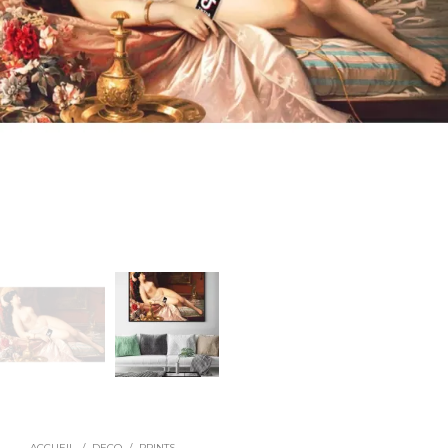
ACCUEIL
/
DECO
/
PRINTS