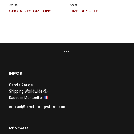
35
€
35
€
Ce
CHOIX DES OPTIONS
LIRE LA SUITE
produit
a
plusieurs
variations.
Les
options
peuvent
être
choisies
INFOS
sur
la
Cercle Rouge
page
Shipping Worldwide 🌎
du
Based in Montpellier
produit
contact@cerclerougestore.com
RÉSEAUX