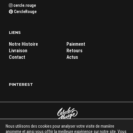
cercle.rouge
CercleRouge
LIENS
Notre Histoire
Paiement
Livraison
Retours
Contact
Actus
PINTEREST
Nous utilisons des cookies pour analyser votre visite de manière
Cercle Rouge Store
|
Mentions légales
|
C.G.V
| Tous droits réservés
anonyme et ainsi vous offrir la meilleure expérience sur notre site. Vous