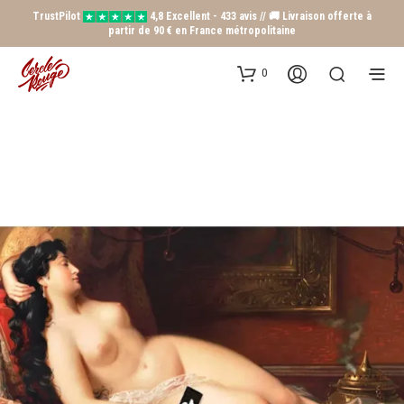
TrustPilot
4,8 Excellent - 433 avis // 🚚 Livraison offerte à
partir de 90 € en France métropolitaine
0