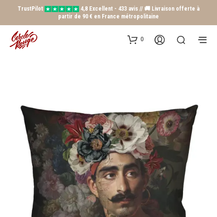
TrustPilot
4,8 Excellent - 433 avis // 🚚 Livraison offerte à
partir de 90 € en France métropolitaine
0