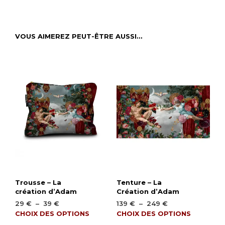
VOUS AIMEREZ PEUT-ÊTRE AUSSI…
Trousse – La
Tenture – La
création d’Adam
Création d’Adam
Plage
Plage
29
€
–
39
€
139
€
–
249
€
de
de
Ce
Ce
CHOIX DES OPTIONS
CHOIX DES OPTIONS
prix :
prix :
produit
produ