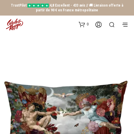
TrustPilot
4,8 Excellent - 433 avis // 🚚 Livraison offerte à
partir de 90 € en France métropolitaine
0