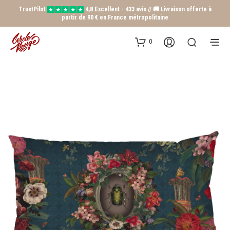
TrustPilot
4,8 Excellent - 433 avis // 🚚 Livraison offerte à
partir de 90 € en France métropolitaine
0