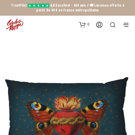
TrustPilot
4,8 Excellent - 433 avis // 🚚 Livraison offerte à
partir de 90 € en France métropolitaine
0