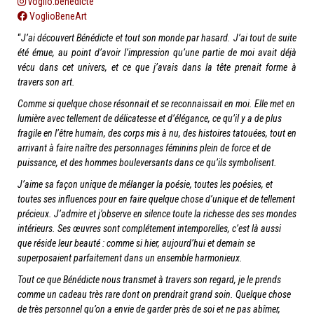
voglio.benedicte
VoglioBeneArt
“
J’ai découvert Bénédicte et tout son monde par hasard.
J’ai tout de suite
été émue, au point d’avoir l’impression qu’une partie de moi avait déjà
vécu dans cet univers, et ce que j’avais dans la tête prenait forme à
travers son art.
Comme si quelque chose résonnait et se reconnaissait en moi. Elle met en
lumière avec tellement de délicatesse et d’élégance, ce qu’il y a de plus
fragile en l’être humain, des corps mis à nu, des histoires tatouées, tout en
arrivant à faire naître des personnages féminins plein de force et de
puissance, et des hommes bouleversants dans ce qu’ils symbolisent.
J’aime sa façon unique de mélanger la poésie, toutes les poésies, et
toutes ses influences pour en faire quelque chose d’unique et de tellement
précieux. J’admire et j’observe en silence toute la richesse des ses mondes
intérieurs. Ses œuvres sont complétement intemporelles, c’est là aussi
que réside leur beauté : comme si hier, aujourd’hui et demain se
superposaient parfaitement dans un ensemble harmonieux.
Tout ce que Bénédicte nous transmet à travers son regard, je le prends
comme un cadeau très rare dont on prendrait grand soin. Quelque chose
de très personnel qu’on a envie de garder près de soi et ne pas abîmer,