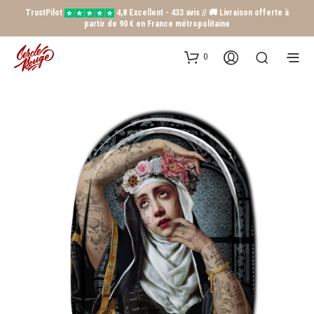
TrustPilot
4,8 Excellent - 433 avis // 🚚 Livraison offerte à
partir de 90 € en France métropolitaine
0