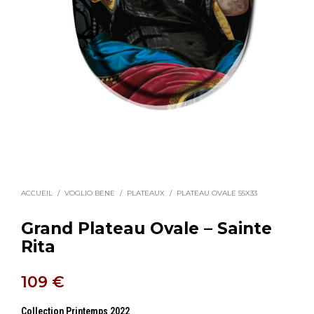
ACCUEIL
/
VOGLIO BENE
/
PLATEAUX
/
PLATEAU OVALE 55X33
Grand Plateau Ovale – Sainte
Rita
109
€
Collection Printemps 2022