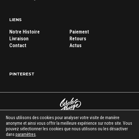
LIENS
Notre Histoire
Paiement
Livraison
Retours
Contact
Actus
PINTEREST
Nous utilisons des cookies pour analyser votre visite de manière
anonyme et ainsi vous offrir la meilleure expérience sur notre site. Vous
Cercle Rouge Store
|
Mentions légales
|
C.G.V
| Tous droits réservés
pouvez sélectionner les cookies que nous utilisons ou les désactiver
© 2018-2026
dans
paramètres
.
시작이 반이다