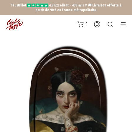
TrustPilot
4,8 Excellent - 433 avis // 🚚 Livraison offerte à
partir de 90 € en France métropolitaine
0