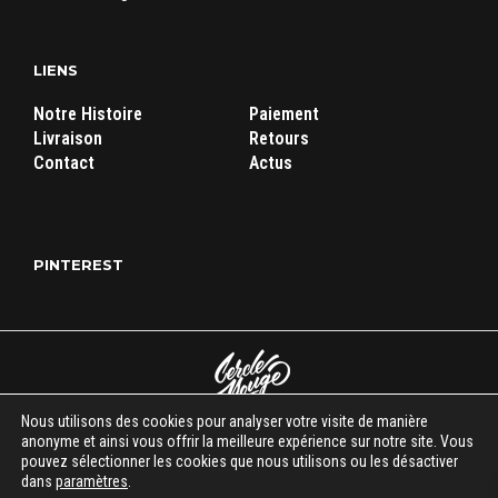
LIENS
Notre Histoire
Paiement
Livraison
Retours
Contact
Actus
PINTEREST
Nous utilisons des cookies pour analyser votre visite de manière
anonyme et ainsi vous offrir la meilleure expérience sur notre site. Vous
Cercle Rouge Store
|
Mentions légales
|
C.G.V
| Tous droits réservés
pouvez sélectionner les cookies que nous utilisons ou les désactiver
© 2018-2026
dans
paramètres
.
시작이 반이다