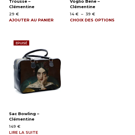
Trousse –
Voglio Bene –
Clémentine
Clémentine
Plage
29
€
14
€
–
39
€
de
Ce
AJOUTER AU PANIER
CHOIX DES OPTIONS
prix :
produ
14 €
a
à
plusi
39 €
EPUISÉ
varia
Les
opti
peuv
être
chois
sur
la
page
du
produ
Sac Bowling –
Clémentine
149
€
LIRE LA SUITE