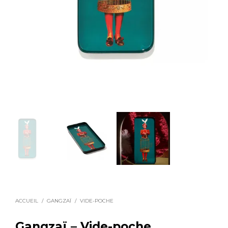
ACCUEIL
/
GANGZAÏ
/
VIDE-POCHE
Gangzaï – Vide-poche