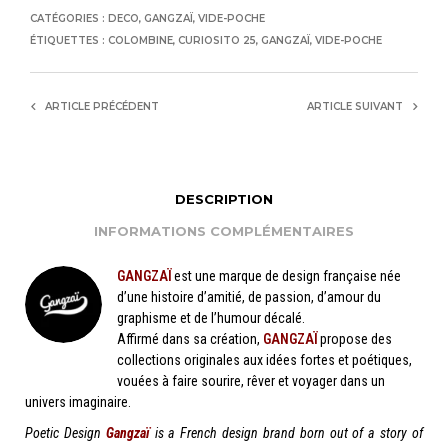
CATÉGORIES :
DECO
,
GANGZAÏ
,
VIDE-POCHE
ÉTIQUETTES :
COLOMBINE
,
CURIOSITO 25
,
GANGZAÏ
,
VIDE-POCHE
ARTICLE PRÉCÉDENT
ARTICLE SUIVANT
DESCRIPTION
INFORMATIONS COMPLÉMENTAIRES
GANGZAÏ
est une marque de design française née
d’une histoire d’amitié, de passion, d’amour du
graphisme et de l’humour décalé.
Affirmé dans sa création,
GANGZAÏ
propose des
collections originales aux idées fortes et poétiques,
vouées à faire sourire, rêver et voyager dans un
univers imaginaire.
Poetic Design
Gangzaï
is a French design brand born out of a story of