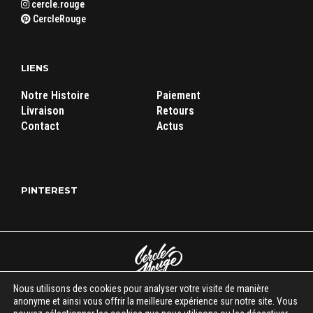
cercle.rouge
CercleRouge
LIENS
Notre Histoire
Paiement
Livraison
Retours
Contact
Actus
PINTEREST
Nous utilisons des cookies pour analyser votre visite de manière
Cercle Rouge Store
|
Mentions légales
|
C.G.V
| Tous droits réservés
anonyme et ainsi vous offrir la meilleure expérience sur notre site. Vous