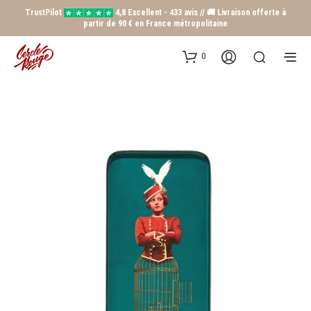
TrustPilot
4,8 Excellent - 433 avis // 🚚 Livraison offerte à
partir de 90 € en France métropolitaine
0