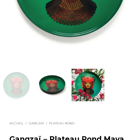
ACCUEIL
/
GANGZAÏ
/
PLATEAU ROND
Gangzaï – Plateau Rond Maya