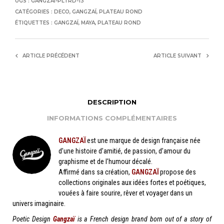
UGS :
GANGZAI-PLTRD-13
CATÉGORIES :
DECO
,
GANGZAÏ
,
PLATEAU ROND
ÉTIQUETTES :
GANGZAÏ
,
MAYA
,
PLATEAU ROND
ARTICLE PRÉCÉDENT
ARTICLE SUIVANT
DESCRIPTION
INFORMATIONS COMPLÉMENTAIRES
GANGZAÏ
est une marque de design française née
d’une histoire d’amitié, de passion, d’amour du
graphisme et de l’humour décalé.
Affirmé dans sa création,
GANGZAÏ
propose des
collections originales aux idées fortes et poétiques,
vouées à faire sourire, rêver et voyager dans un
univers imaginaire.
Poetic Design
Gangzaï
is a French design brand born out of a story of