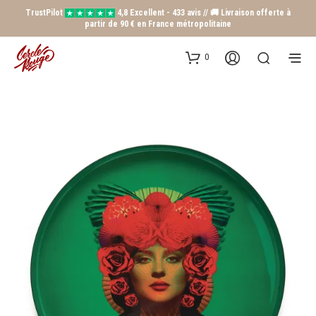
TrustPilot
4,8 Excellent - 433 avis // 🚚 Livraison offerte à
partir de 90 € en France métropolitaine
0