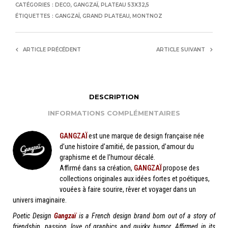
CATÉGORIES :
DECO
,
GANGZAÏ
,
PLATEAU 53X32,5
ÉTIQUETTES :
GANGZAÏ
,
GRAND PLATEAU
,
MONTNOZ
ARTICLE PRÉCÉDENT
ARTICLE SUIVANT
DESCRIPTION
INFORMATIONS COMPLÉMENTAIRES
GANGZAÏ
est une marque de design française née
d’une histoire d’amitié, de passion, d’amour du
graphisme et de l’humour décalé.
Affirmé dans sa création,
GANGZAÏ
propose des
collections originales aux idées fortes et poétiques,
vouées à faire sourire, rêver et voyager dans un
univers imaginaire.
Poetic Design
Gangzaï
is a French design brand born out of a story of
friendship, passion, love of graphics and quirky humor. Affirmed in its