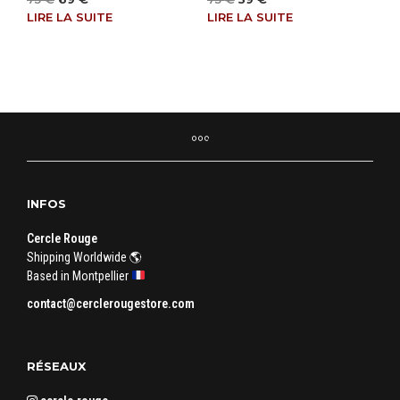
prix
prix
prix
prix
LIRE LA SUITE
LIRE LA SUITE
initial
actuel
initial
actuel
était :
est :
était :
est :
75 €.
69 €.
75 €.
59 €.
INFOS
Cercle Rouge
Shipping Worldwide 🌎
Based in Montpellier
contact@cerclerougestore.com
RÉSEAUX