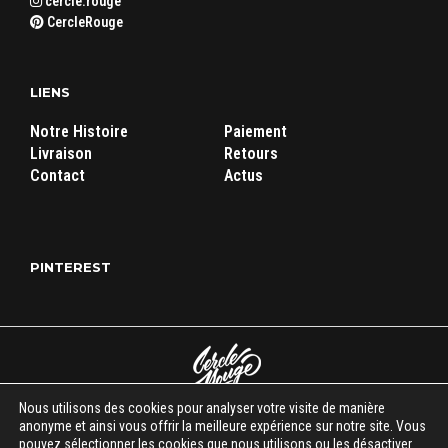
cercle.rouge
CercleRouge
LIENS
Notre Histoire
Paiement
Livraison
Retours
Contact
Actus
PINTEREST
Nous utilisons des cookies pour analyser votre visite de manière
Cercle Rouge Store
|
Mentions légales
|
C.G.V
| Tous droits réservés
anonyme et ainsi vous offrir la meilleure expérience sur notre site. Vous
pouvez sélectionner les cookies que nous utilisons ou les désactiver
© 2018-2026