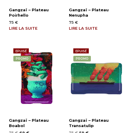
Gangzaï – Plateau
Gangzaï – Plateau
Poirhello
Nenupha
75
€
75
€
LIRE LA SUITE
LIRE LA SUITE
EPUISÉ
EPUISÉ
PROMO
PROMO
Gangzaï – Plateau
Gangzaï – Plateau
Boabol
Transatulip
Le
Le
Le
Le
75
€
69
€
75
€
59
€