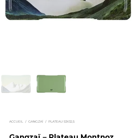
ACCUEIL
/
GANGZAÏ
/
PLATEAU 53X32,5
Gangzaï – Plateau Montnoz