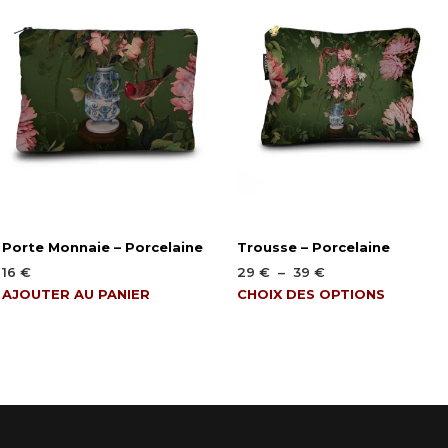
Porte Monnaie – Porcelaine
Trousse – Porcelaine
Plage
16
€
29
€
–
39
€
de
Ce
AJOUTER AU PANIER
CHOIX DES OPTIONS
prix :
produit
29 €
a
à
plusieurs
39 €
variations.
Les
options