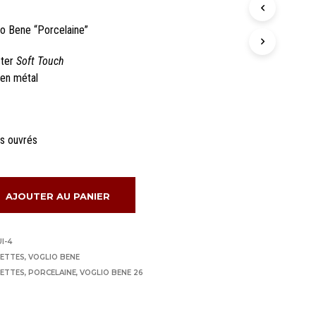
N
I
io Bene “Porcelaine”
E
R
ster
Soft Touch
E
S
 en métal
T
V
I
D
rs ouvrés
E
.
AJOUTER AU PANIER
I-4
NETTES
,
VOGLIO BENE
NETTES
,
PORCELAINE
,
VOGLIO BENE 26