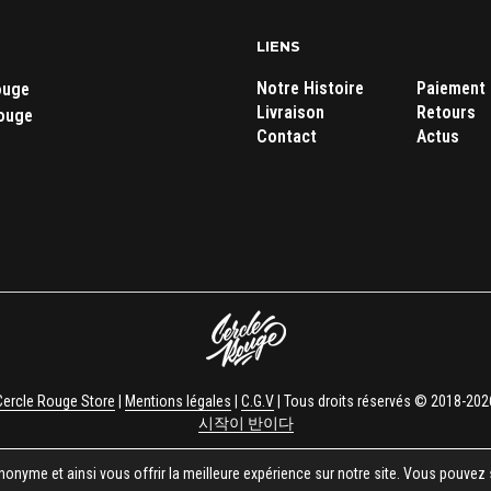
peuvent
être
LIENS
choisies
Notre Histoire
Paiement
ouge
sur
Livraison
Retours
ouge
la
Contact
Actus
page
du
produit
Cercle Rouge Store
|
Mentions légales
|
C.G.V
| Tous droits réservés © 2018-202
시작이 반이다
nonyme et ainsi vous offrir la meilleure expérience sur notre site. Vous pouvez 