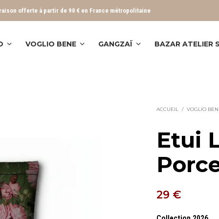
vraison offerte à partir de 90 € en France métropolitaine
O
VOGLIO BENE
GANGZAÏ
BAZAR ATELIER
ACCUEIL
/
VOGLIO BEN
Etui 
Porce
29
€
Collection 2026