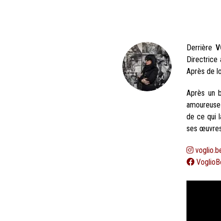
Derrière
V
Directrice 
Après de l
Après un b
amoureus
de ce qui l
ses œuvres 
voglio.b
VoglioB