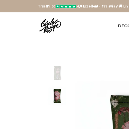
TrustPilot
4,8 Excellent - 433 avis // 🚚 Li
DEC