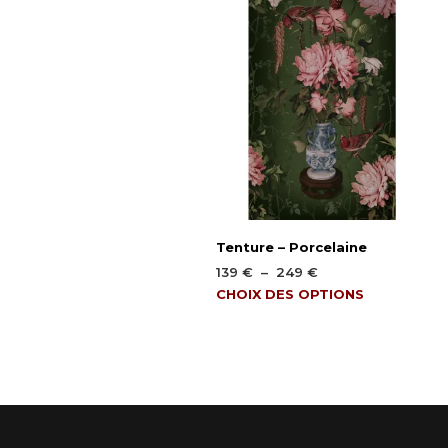
Tenture – Porcelaine
Plage
139
€
–
249
€
de
Ce
CHOIX DES OPTIONS
prix :
produit
139 €
a
à
plusieurs
249 €
variations.
Les
options