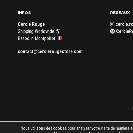
peuvent
être
INFOS
RÉSEAUX
choisies
Cercle Rouge
cercle.r
sur
Shipping Worldwide 🌎
CercleR
la
Based in Montpellier
page
du
contact@cerclerougestore.com
produit
Nous utilisons des cookies pour analyser votre visite de manière a