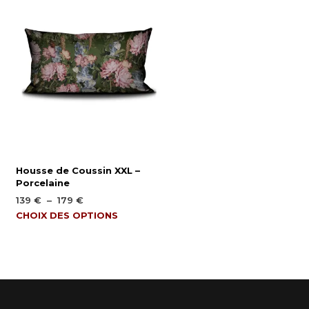
Housse de Coussin XXL –
Porcelaine
Plage
139
€
–
179
€
de
Ce
CHOIX DES OPTIONS
prix :
produit
139 €
a
à
plusieurs
179 €
variations.
Les