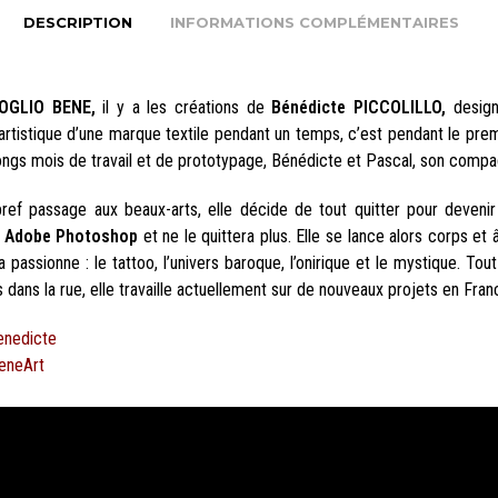
DESCRIPTION
INFORMATIONS COMPLÉMENTAIRES
OGLIO BENE,
il y a les créations de
Bénédicte PICCOLILLO,
design
artistique d’une marque textile pendant un temps, c’est pendant le prem
ongs mois de travail et de prototypage, Bénédicte et Pascal, son compa
ref passage aux beaux-arts, elle décide de tout quitter pour deveni
e
Adobe Photoshop
et ne le quittera plus. Elle se lance alors corps et
a passionne : le tattoo, l’univers baroque, l’onirique et le mystique. 
dans la rue, elle travaille actuellement sur de nouveaux projets en Fran
enedicte
eneArt