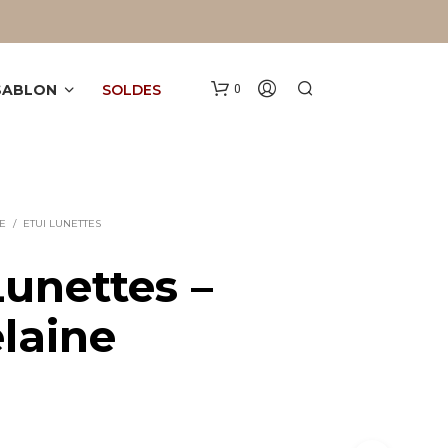
 SABLON
SOLDES
0
E
/
ETUI LUNETTES
Lunettes –
laine
V
O
T
R
E
P
A