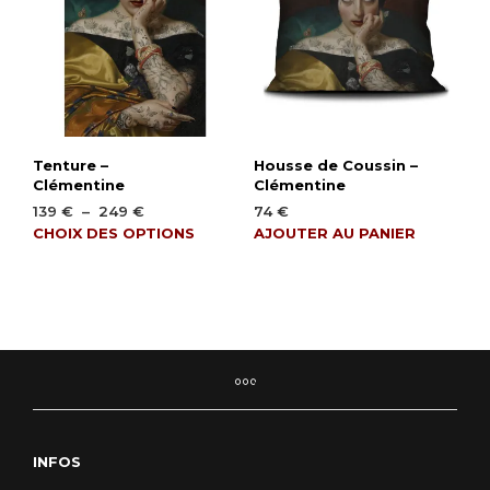
Tenture –
Housse de Coussin –
Clémentine
Clémentine
Plage
139
€
–
249
€
74
€
de
Ce
CHOIX DES OPTIONS
AJOUTER AU PANIER
prix :
produit
139 €
a
à
plusieurs
249 €
variations.
Les
options
peuvent
être
choisies
INFOS
sur
la