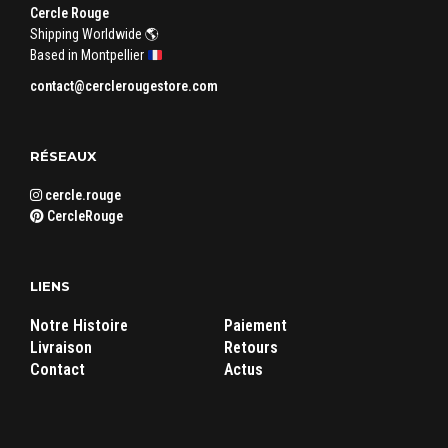
Cercle Rouge
page
Shipping Worldwide 🌎
du
Based in Montpellier
produit
contact@cerclerougestore.com
RÉSEAUX
cercle.rouge
CercleRouge
LIENS
Notre Histoire
Paiement
Livraison
Retours
Contact
Actus