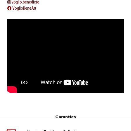
voglio.benedicte
VoglioBeneArt
Garanties