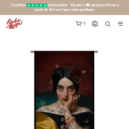
TrustPilot
4,8 Excellent - 433 avis // 🚚 Livraison offerte à
partir de 90 € en France métropolitaine
0