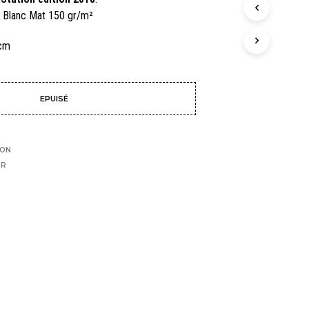
N
r Blanc Mat 150 gr/m²
I
E
 cm
R
E
S
T
EPUISÉ
V
I
D
E
ION
.
TR