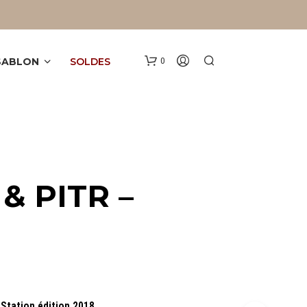
 SABLON
SOLDES
0
& PITR –
V
O
T
R
E
P
A
 Station édition 2018
.