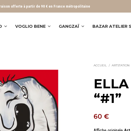
vraison offerte à partir de 90 € en France métropolitaine
O
VOGLIO BENE
GANGZAÏ
BAZAR ATELIER
ACCUEIL
/
ARTSTATION
ELLA 
“#1”
60
€
Affiche originale
Art