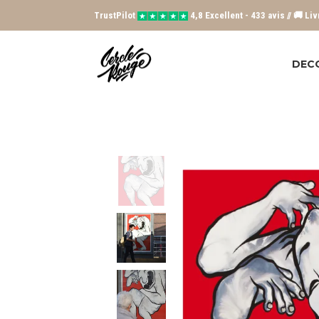
TrustPilot
4,8 Excellent - 433 avis // 🚚 Li
DEC