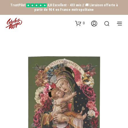
TrustPilot
4,8 Excellent - 433 avis // 🚚 Livraison offerte à
partir de 90 € en France métropolitaine
0