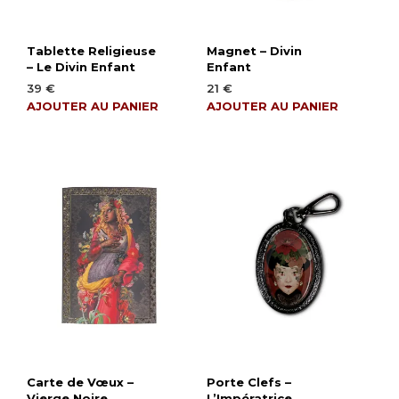
Tablette Religieuse
Magnet – Divin
– Le Divin Enfant
Enfant
39
€
21
€
AJOUTER AU PANIER
AJOUTER AU PANIER
Carte de Vœux –
Porte Clefs –
Vierge Noire
L’Impératrice