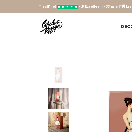
TrustPilot
4,8 Excellent - 433 avis // 🚚 Li
DEC