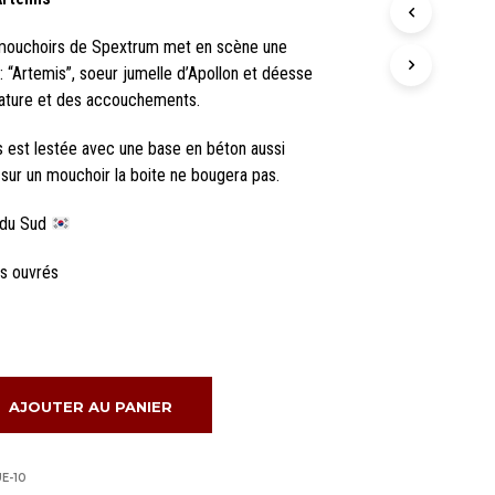
N
I
 mouchoirs de Spextrum met en scène une
E
: “Artemis”, soeur jumelle d’Apollon et déesse
R
E
 nature et des accouchements.
S
T
s est lestée avec une base en béton aussi
V
 sur un mouchoir la boite ne bougera pas.
I
D
 du Sud
E
.
rs ouvrés
AJOUTER AU PANIER
E-10