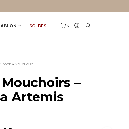
 SABLON
SOLDES
0
/
BOITE À MOUCHOIRS
 Mouchoirs –
a Artemis
V
O
T
R
E
P
A
Artemis