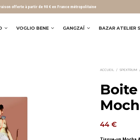
vraison offerte à partir de 90 € en France métropolitaine
O
VOGLIO BENE
GANGZAÏ
BAZAR ATELIER
ACCUEIL
/
SPEXTRUM
Boite
Moch
44
€
Tissue-up Mocha 