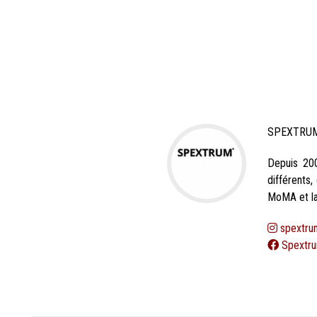
SPEXTRUM e
Depuis 20
différents
MoMA et la
spextru
Spextru