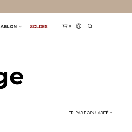
 SABLON
SOLDES
0
age
V
O
T
TRI PAR POPULARITÉ
R
E
P
A