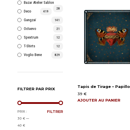
Bazar Atelier Sablon
28
Deco
419
Gangzaï
141
Octaevo
21
Spextrum
12
T-Shirts
12
Voglio Bene
829
Tapis de Tirage – Papill
FILTRER PAR PRIX
39
€
AJOUTER AU PANIER
PRIX
PRIX
FILTRER
PRIX :
MIN
MAX
30 €
—
40 €