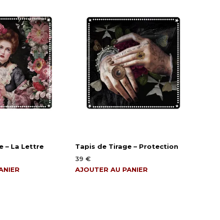
N
I
E
R
E
S
T
V
I
D
E
.
e – La Lettre
Tapis de Tirage – Protection
39
€
ANIER
AJOUTER AU PANIER