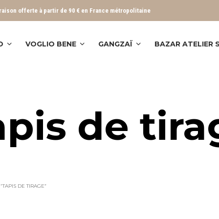
vraison offerte à partir de 90 € en France métropolitaine
O
VOGLIO BENE
GANGZAÏ
BAZAR ATELIER
pis de tir
“TAPIS DE TIRAGE”