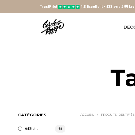
TrustPilot
4,8 Excellent - 433 avis // 🚚 Li
DEC
Ta
CATÉGORIES
ACCUEIL
/
PRODUITS IDENTIFIÉS 
ArtStation
68