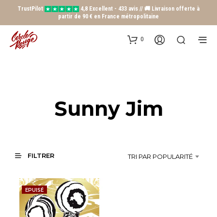
TrustPilot
4,8 Excellent - 433 avis // 🚚 Livraison offerte à
partir de 90 € en France métropolitaine
0
Sunny Jim
FILTRER
TRI PAR POPULARITÉ
EPUISÉ