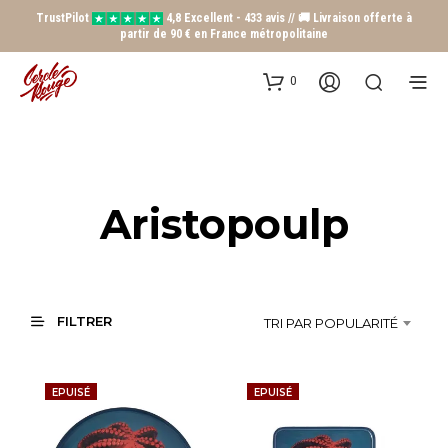
TrustPilot
4,8 Excellent - 433 avis // 🚚 Livraison offerte à
partir de 90 € en France métropolitaine
0
Aristopoulp
FILTRER
TRI PAR POPULARITÉ
EPUISÉ
EPUISÉ